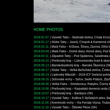
HOME PHOTOS
2018.01.07.
|
Vysoké Tatry – Skalnatá dolina, Chata Enci
2018.01.17.
|
Nízke Tatry – Jasná, Chopok & Kamenná ch
2018.02.11.
|
Malá Fatra – Krížava, Šíravy, Zázrivá, Dlhá 
2018.03.04.
|
Malá Fatra – Dolné diery, Horné diery, Pod
2018.03.11.
|
Západné Tatry – Pod Spálenou, Salatínska 
2018.04.22.
|
Prešovský kraj – Ľubovniansky hrad & skan
2018.05.13.
|
Banskobystrický kraj – Banská Štiavnica (S
2018.06.17.
|
Nízke Tatry – Veľká Beňušská dolina, Čerto
2018.06.23.
|
Liptovský Mikuláš – 2018 ICF Svetový poh
2018.09.16.
|
Súľovské vrchy – Súľov, Sedlo Patúch, Zby
2018.09.30.
|
Veľká Fatra – Smrekovica, Rakytov, Čierny
2018.10.06.
|
Prešovský kraj – Karpatská drevená cesta 
2018.10.07.
|
Prešovský kraj – Bardejov (SK)
2018.10.17.
|
Vysoké Tatry – Kotlina 5 Spišských plies, B
2018.11.04.
|
Kremnické vrchy – Via Ferrata Výzva, Trub
2018.12.16.
|
Vysoké Tatry – Štrbské Pleso (SK)