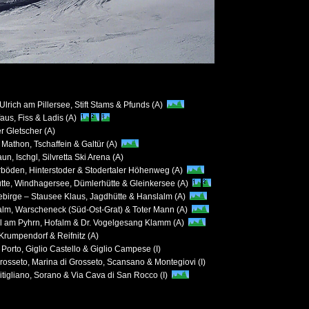
Ulrich am Pillersee, Stift Stams & Pfunds (A)
us, Fiss & Ladis (A)
er Gletscher (A)
, Mathon, Tschaffein & Galtür (A)
n, Ischgl, Silvretta Ski Arena (A)
rböden, Hinterstoder & Stodertaler Höhenweg (A)
ütte, Windhagersee, Dümlerhütte & Gleinkersee (A)
birge – Stausee Klaus, Jagdhütte & Hanslalm (A)
alm, Warscheneck (Süd-Ost-Grat) & Toter Mann (A)
al am Pyhrn, Hofalm & Dr. Vogelgesang Klamm (A)
Krumpendorf & Reifnitz (A)
o Porto, Giglio Castello & Giglio Campese (I)
rosseto, Marina di Grosseto, Scansano & Montegiovi (I)
tigliano, Sorano & Via Cava di San Rocco (I)