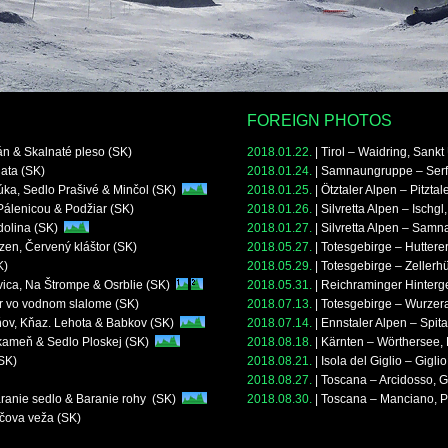
FOREIGN PHOTOS
án & Skalnaté pleso (SK)
2018.01.22.
|
Tirol – Waidring, Sankt 
ata (SK)
2018.01.24.
|
Samnaungruppe – Serfa
lúka, Sedlo Prašivé & Minčol (SK)
2018.01.25.
|
Ötztaler Alpen – Pitztal
 Pálenicou & Podžiar (SK)
2018.01.26.
|
Silvretta Alpen – Ischgl
dolina (SK)
2018.01.27.
|
Silvretta Alpen – Samnau
zen, Červený kláštor (SK)
2018.05.27.
|
Totesgebirge – Huttere
K)
2018.05.29.
|
Totesgebirge – Zellerh
vica, Na Štrompe & Osrblie (SK)
2018.05.31.
|
Reichraminger Hinterge
ár vo vodnom slalome (SK)
2018.07.13.
|
Totesgebirge – Wurzer
ňov, Kňaz. Lehota & Babkov (SK)
2018.07.14.
|
Ennstaler Alpen – Spit
 kameň & Sedlo Ploskej (SK)
2018.08.18.
|
Kärnten – Wörthersee, 
(SK)
2018.08.21.
|
Isola del Giglio – Gigli
2018.08.27.
|
Toscana – Arcidosso, G
aranie sedlo & Baranie rohy (SK)
2018.08.30.
|
Toscana – Manciano, Pi
ačova veža (SK)